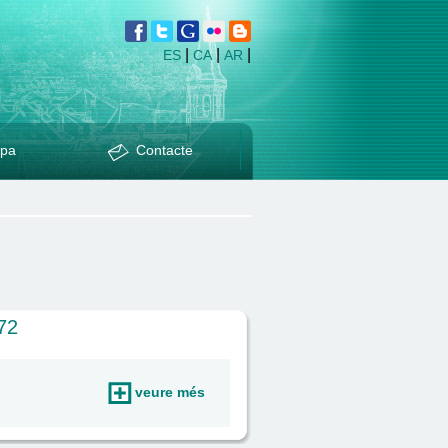
|
|
|
ES
CA
AR
pa
Contacte
72
veure més