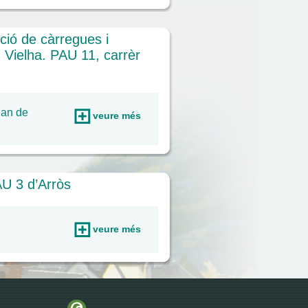
ució de càrregues i
n Vielha. PAU 11, carrèr
lan de
veure més
AU 3 d’Arròs
veure més