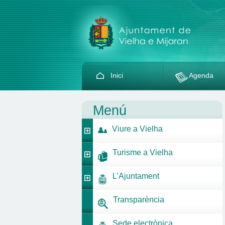
Inici
Agenda
Menú
Viure a Vielha
Turisme a Vielha
L’Ajuntament
Transparència
Sede electrònica