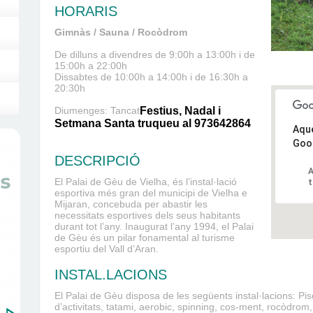
HORARIS
Gimnàs / Sauna / Rocòdrom
De dilluns a divendres de
9:00h a 13:00h i de
15:00h a 22:00h
Dissabtes
de 10:00h a 14:00h i de 16:30h a
20:30h
Diumenges: Tancat
Festius, Nadal i
Setmana Santa truqueu al 973642864
Aque
Goo
DESCRIPCIÓ
A
El Palai de Gèu de Vielha, és l’instal·lació
t
esportiva més gran del municipi de Vielha e
Mijaran, concebuda per abastir les
necessitats esportives dels seus habitants
durant tot l’any. Inaugurat l’any 1994, el Palai
de Gèu és un pilar fonamental al turisme
esportiu del Vall d’Aran.
INSTAL.LACIONS
El Palai de Gèu disposa de les següents instal·lacions: Pis
d’activitats, tatami, aerobic, spinning, cos-ment, rocòdrom,