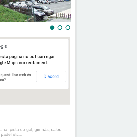
sta pàgina no pot carregar
gle Maps correctament.
quest lloc web és
D'acord
eu?
cina, pista de gel, gimnàs, sales
 pádel etc...