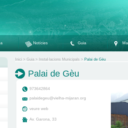
da
Notícies
Guia
Ma
Inici
>
Guia
>
Instal·lacions Municipals
>
Palai de Gèu
Palai de Gèu
973642864
palaidegeu@vielha-mijaran.org
veure web
Av. Garona, 33