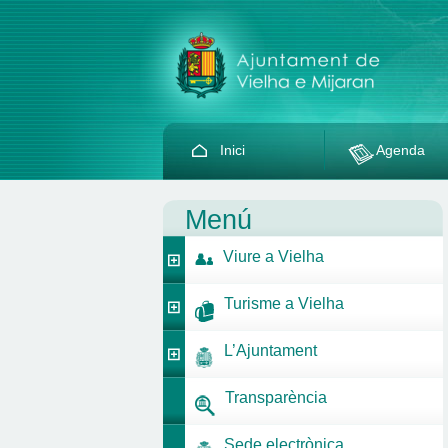
Inici
Agenda
Menú
Viure a Vielha
Turisme a Vielha
L’Ajuntament
Transparència
Sede electrònica