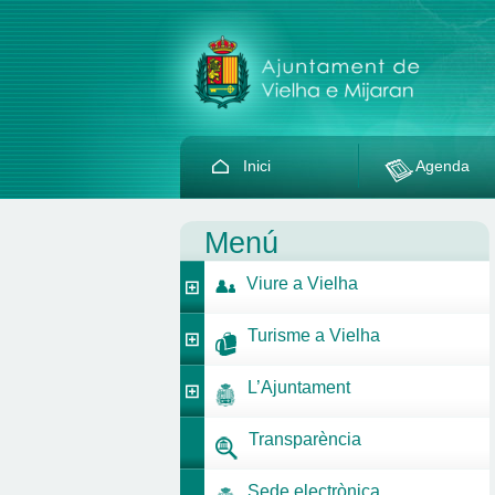
Inici
Agenda
Menú
Viure a Vielha
Turisme a Vielha
L’Ajuntament
Transparència
Sede electrònica