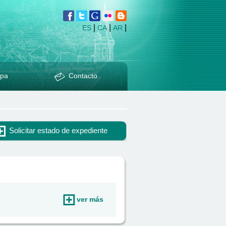
|
|
|
ES
CA
AR
pa
Contacto
Solicitar estado de expediente
ver más