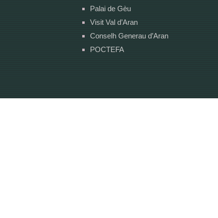
Palai de Gèu
Visit Val d’Aran
Conselh Generau d’Aran
POCTEFA