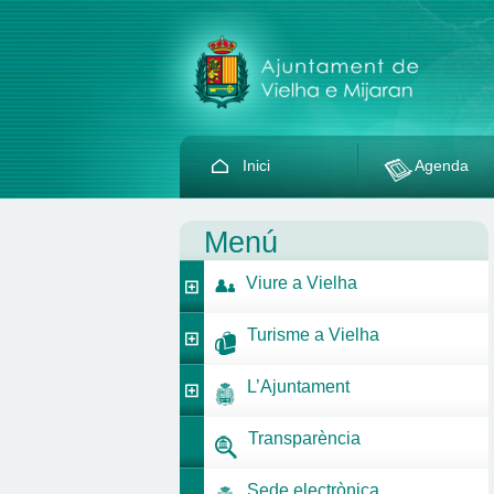
Inici
Agenda
Menú
Viure a Vielha
Turisme a Vielha
L’Ajuntament
Transparència
Sede electrònica