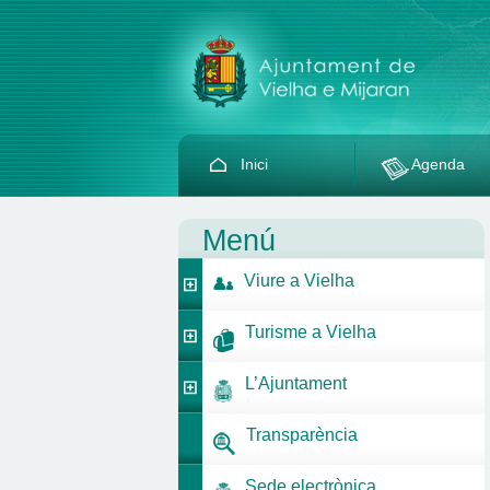
Inici
Agenda
Menú
Viure a Vielha
Turisme a Vielha
L’Ajuntament
Transparència
Sede electrònica