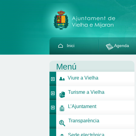
Inici
Agenda
Menú
Viure a Vielha
Turisme a Vielha
L’Ajuntament
Transparència
Sede electrònica