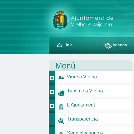
Inici
Agenda
Menú
Viure a Vielha
Turisme a Vielha
L’Ajuntament
Transparència
Sede electrònica