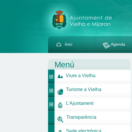
Inici
Agenda
Menú
Viure a Vielha
Turisme a Vielha
L’Ajuntament
Transparència
Sede electrònica