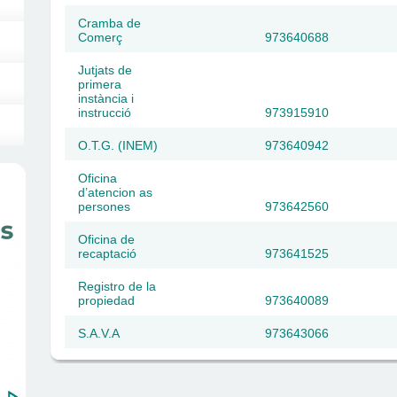
Cramba de
Comerç
973640688
Jutjats de
primera
instància i
instrucció
973915910
O.T.G. (INEM)
973640942
Oficina
d’atencion as
persones
973642560
Oficina de
recaptació
973641525
Registro de la
propiedad
973640089
S.A.V.A
973643066