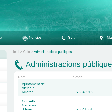
da
Notícies
Guia
Ma
Inici
>
Guia
>
Administracions públiques
Administracions públiqu
Nom
Telèfon
Ajuntament de
Vielha e
Mijaran
973640018
Conselh
Generau
d’Aran
973641801