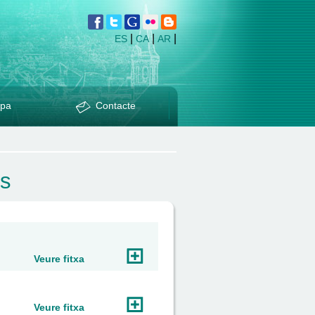
|
|
|
ES
CA
AR
pa
Contacte
es
Veure fitxa
Veure fitxa