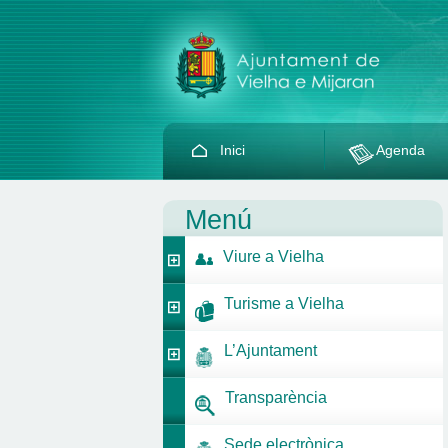
Inici
Agenda
Menú
Viure a Vielha
Turisme a Vielha
L’Ajuntament
Transparència
Sede electrònica