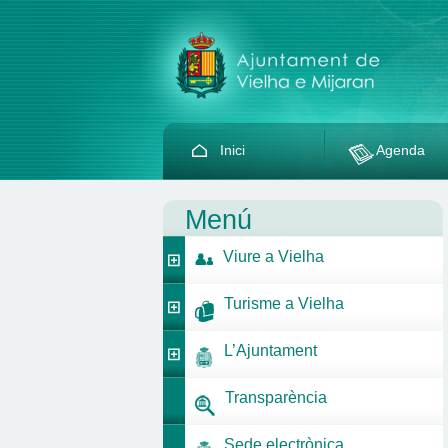
Inici
Agenda
Menú
Viure a Vielha
Turisme a Vielha
L’Ajuntament
Transparència
Sede electrònica