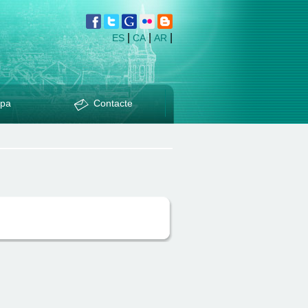
|
|
|
ES
CA
AR
pa
Contacte