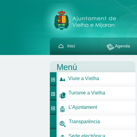
Inici
Agenda
Menú
Viure a Vielha
Turisme a Vielha
L’Ajuntament
Transparència
Sede electrònica