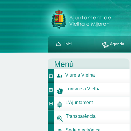
Inici
Agenda
Menú
Viure a Vielha
Turisme a Vielha
L’Ajuntament
Transparència
Sede electrònica