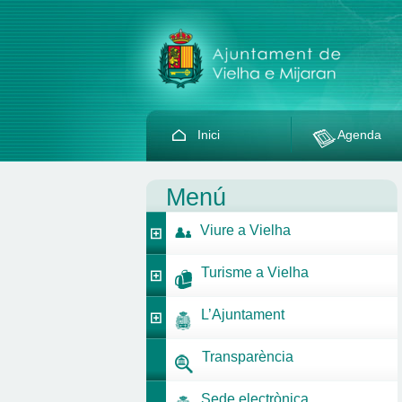
Inici
Agenda
Menú
Viure a Vielha
Turisme a Vielha
L’Ajuntament
Transparència
Sede electrònica