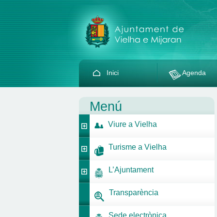
Inici
Agenda
Menú
Viure a Vielha
Turisme a Vielha
L’Ajuntament
Transparència
Sede electrònica