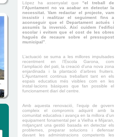
López ha assenyalat que
“el treball de
l’Ajuntament no va acabar en detectar la
necessitat. Vam redactar el projecte, vam
inssistir i realitzar el seguiment fins a
aconseguir que el Departament actués i
assumís la inversió. Així cuidem l’edifici
escolar i evitem que el cost de les obres
hagués de recaure sobre el pressupost
municipal”
.
L’actuació se suma a les millores impulsades
recentment en l’Escola Garona, com
l’ampliació del pati, la creació d’una nova zona
enjardinada i la plantació d’arbres fruiters.
L’Ajuntament continua treballant tant en els
espais educatius més visibles com en les
instal·lacions bàsiques que fan possible el
funcionament diari del centre.
Amb aquesta renovació, l’equip de govern
compleix el compromís adquirit amb la
comunitat educativa i avança en la millora d’un
equipament fonamental per a Vielha e Mijaran,
mitjançant una gestió basada en detectar els
problemes, preparar solucions i defensar
davant les administracions competents les