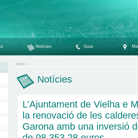
da
Notícies
Guia
Ma
Inici
>
Notícies
L’Ajuntament de Vielha e M
la renovació de les caldere
Garona amb una inversió de
de 98.353,28 euros