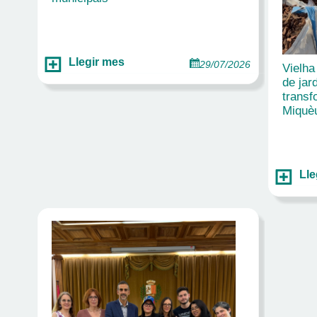
Llegir mes
29/07/2026
Vielha
de jar
transf
Miquè
Lle