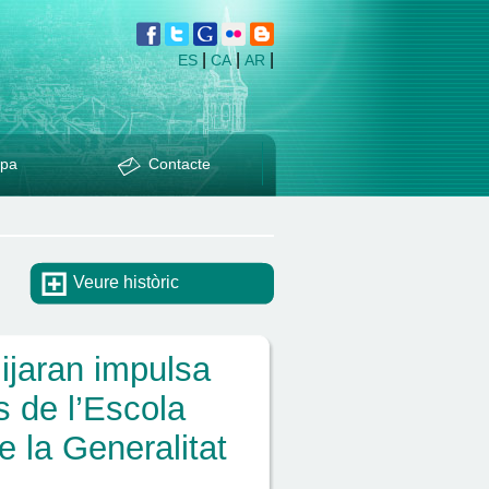
|
|
|
ES
CA
AR
pa
Contacte
Veure històric
ijaran impulsa
s de l’Escola
 la Generalitat