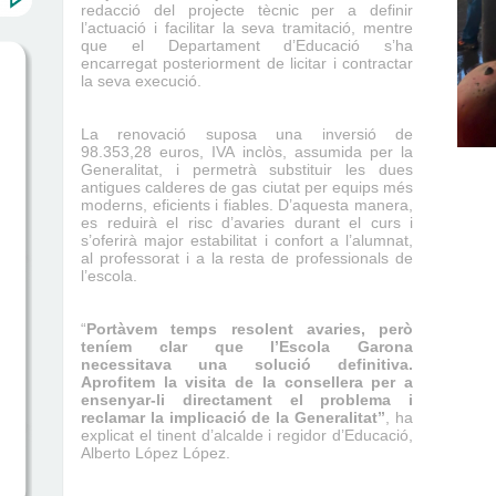
redacció del projecte tècnic per a definir
l’actuació i facilitar la seva tramitació, mentre
que el Departament d’Educació s’ha
encarregat posteriorment de licitar i contractar
la seva execució.
La renovació suposa una inversió de
98.353,28 euros, IVA inclòs, assumida per la
Generalitat, i permetrà substituir les dues
antigues calderes de gas ciutat per equips més
moderns, eficients i fiables. D’aquesta manera,
es reduirà el risc d’avaries durant el curs i
s’oferirà major estabilitat i confort a l’alumnat,
al professorat i a la resta de professionals de
l’escola.
“
Portàvem temps resolent avaries, però
teníem clar que l’Escola Garona
necessitava una solució definitiva.
Aprofitem la visita de la consellera per a
ensenyar-li directament el problema i
reclamar la implicació de la Generalitat”
, ha
explicat el tinent d’alcalde i regidor d’Educació,
Alberto López López.