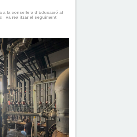
a a la consellera d’Educació al
 i va realitzar el seguiment