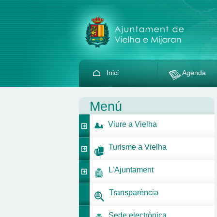
Inici
Agenda
Menú
Viure a Vielha
Turisme a Vielha
L’Ajuntament
Transparència
Sede electrònica