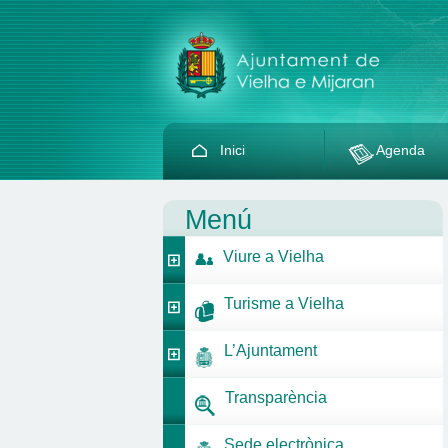
Inici
Agenda
Menú
Viure a Vielha
Turisme a Vielha
L’Ajuntament
Transparència
Sede electrònica