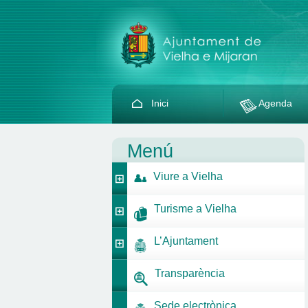
Inici
Agenda
Menú
Viure a Vielha
Turisme a Vielha
L’Ajuntament
Transparència
Sede electrònica