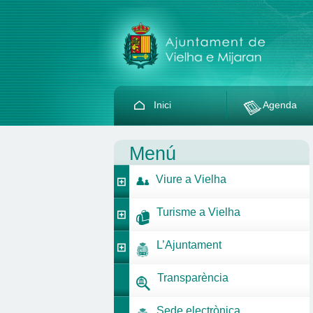
Inici
Agenda
Menú
Viure a Vielha
Turisme a Vielha
L’Ajuntament
Transparència
Sede electrònica