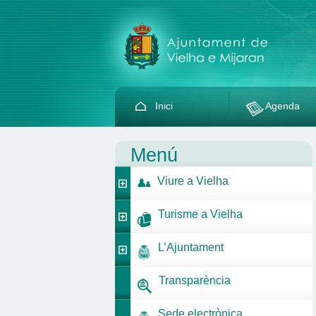
Inici
Agenda
Menú
Viure a Vielha
Turisme a Vielha
L’Ajuntament
Transparència
Sede electrònica