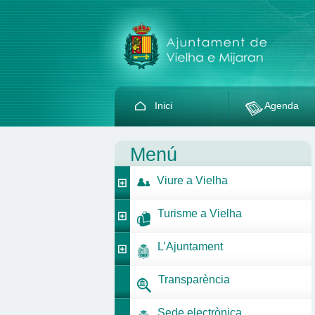
Inici
Agenda
Menú
Viure a Vielha
Turisme a Vielha
L’Ajuntament
Transparència
Sede electrònica