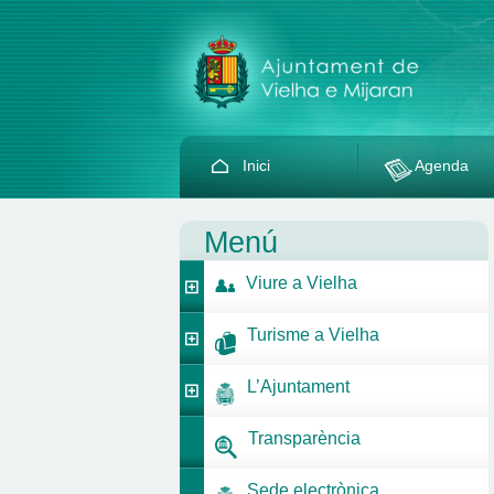
Inici
Agenda
Menú
Viure a Vielha
Turisme a Vielha
L’Ajuntament
Transparència
Sede electrònica