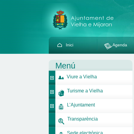
Inici
Agenda
Menú
Viure a Vielha
Turisme a Vielha
L’Ajuntament
Transparència
Sede electrònica