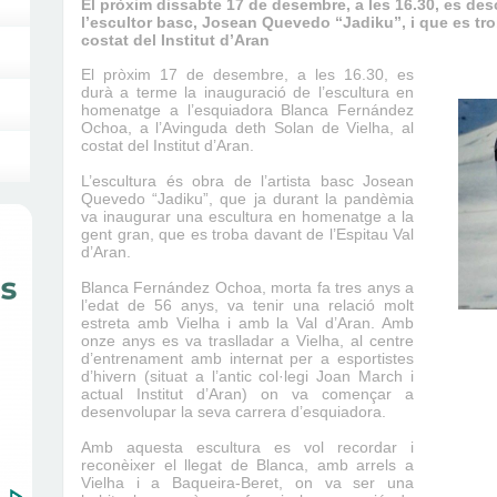
El pròxim dissabte 17 de desembre, a les 16.30, es des
l’escultor basc, Josean Quevedo “Jadiku”, i que es tro
costat del Institut d’Aran
El pròxim 17 de desembre, a les 16.30, es
durà a terme la inauguració de l’escultura en
homenatge a l’esquiadora Blanca Fernández
Ochoa, a l’Avinguda deth Solan de Vielha, al
costat del Institut d’Aran.
L’escultura és obra de l’artista basc Josean
Quevedo “Jadiku”, que ja durant la pandèmia
va inaugurar una escultura en homenatge a la
gent gran, que es troba davant de l’Espitau Val
d’Aran.
Blanca Fernández Ochoa, morta fa tres anys a
l’edat de 56 anys, va tenir una relació molt
estreta amb Vielha i amb la Val d’Aran. Amb
onze anys es va traslladar a Vielha, al centre
d’entrenament amb internat per a esportistes
d’hivern (situat a l’antic col·legi Joan March i
actual Institut d’Aran) on va començar a
desenvolupar la seva carrera d’esquiadora.
Amb aquesta escultura es vol recordar i
reconèixer el llegat de Blanca, amb arrels a
Vielha i a Baqueira-Beret, on va ser una