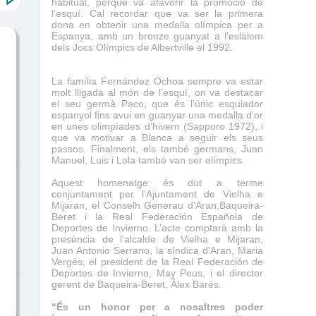
habitual, perquè va afavorir la promoció de
l’esquí. Cal recordar que va ser la primera
dona en obtenir una medalla olímpica per a
Espanya, amb un bronze guanyat a l’eslàlom
dels Jocs Olímpics de Albertville el 1992.
La família Fernández Ochoa sempre va estar
molt lligada al món de l’esquí, on va destacar
el seu germà Paco, que és l’únic esquiador
espanyol fins avui en guanyar una medalla d’or
en unes olimpíades d’hivern (Sapporo 1972), i
que va motivar a Blanca a seguir els seus
passos. Finalment, els també germans, Juan
Manuel, Luis i Lola també van ser olímpics.
Aquest homenatge és dut a terme
conjuntament per l’Ajuntament de Vielha e
Mijaran, el Conselh Generau d’Aran,Baqueira-
Beret i la Real Federación Española de
Deportes de Invierno. L’acte comptarà amb la
presència de l’alcalde de Vielha e Mijaran,
Juan Antonio Serrano, la síndica d’Aran, Maria
Vergés, el president de la Real Federación de
Deportes de Invierno, May Peus, i el director
gerent de Baqueira-Beret, Àlex Barés.
“És un honor per a nosaltres poder