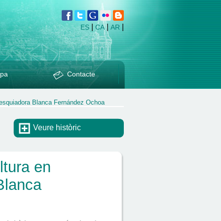
|
|
|
ES
CA
AR
pa
Contacte
l’esquiadora Blanca Fernández Ochoa
Veure històric
ltura en
Blanca