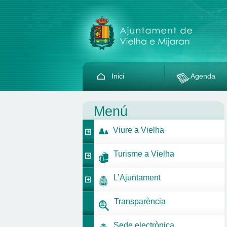
Inici
Agenda
Menú
Viure a Vielha
Turisme a Vielha
L’Ajuntament
Transparència
Sede electrònica