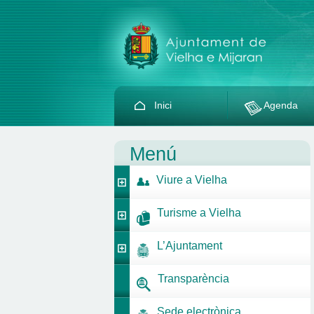
Inici
Agenda
Menú
Viure a Vielha
Turisme a Vielha
L’Ajuntament
Transparència
Sede electrònica