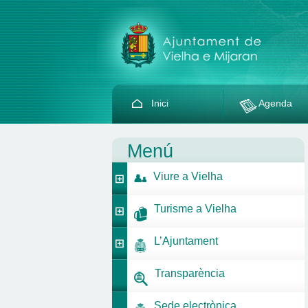
Inici
Agenda
Menú
Viure a Vielha
Turisme a Vielha
L’Ajuntament
Transparència
Sede electrònica