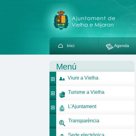
Inici
Agenda
Menú
Viure a Vielha
Turisme a Vielha
L’Ajuntament
Transparència
Sede electrònica