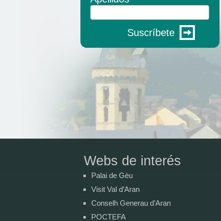
Suscríbete
Webs de interés
Palai de Gèu
Visit Val d’Aran
Conselh Generau d’Aran
POCTEFA