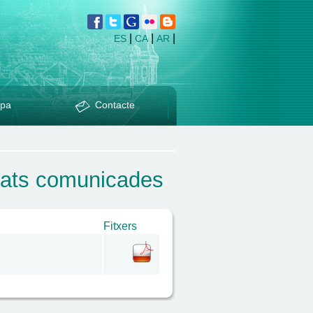
|
|
|
ES
CA
AR
pa
Contacte
vitats comunicades
Fitxers