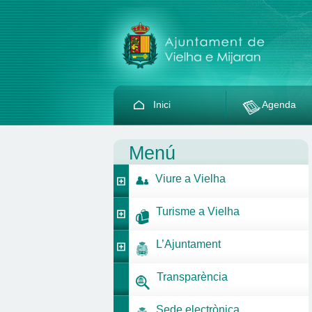
Inici
Agenda
Menú
Viure a Vielha
Turisme a Vielha
L’Ajuntament
Transparència
Sede electrònica