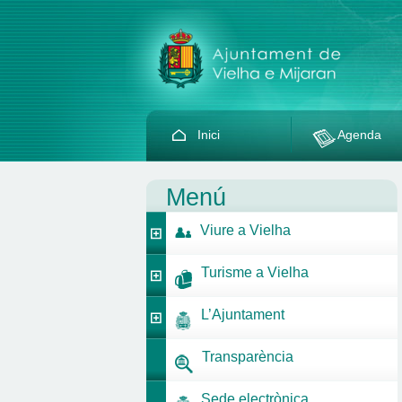
Inici
Agenda
Menú
Viure a Vielha
Turisme a Vielha
L’Ajuntament
Transparència
Sede electrònica