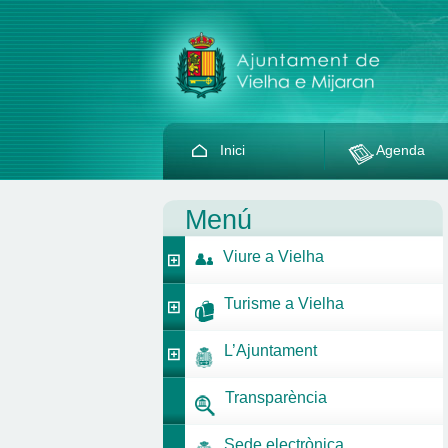
Inici
Agenda
Menú
Viure a Vielha
Turisme a Vielha
L’Ajuntament
Transparència
Sede electrònica