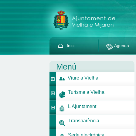
Inici
Agenda
Menú
Viure a Vielha
Turisme a Vielha
L’Ajuntament
Transparència
Sede electrònica