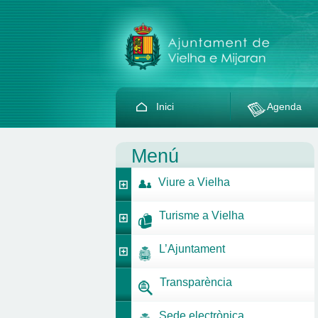
Inici
Agenda
Menú
Viure a Vielha
Turisme a Vielha
L’Ajuntament
Transparència
Sede electrònica