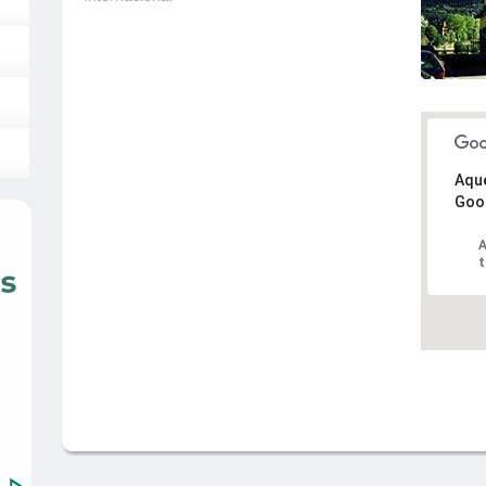
Aque
Goo
A
t