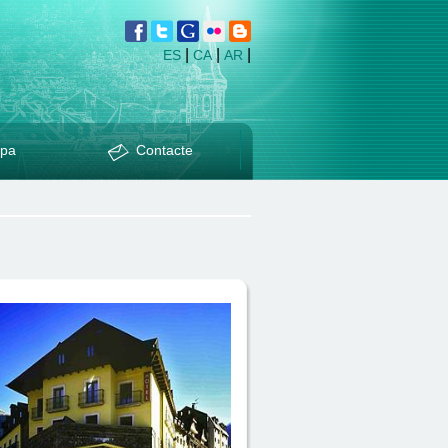
|
|
|
ES
CA
AR
pa
Contacte