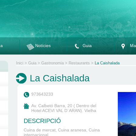
da
Notícies
Guia
Ma
Inici
>
Guia
>
Gastronomia
>
Restaurants
>
La Caishalada
La Caishalada
973643233
Av. Calbetó Barra, 20 ( Dentro del
Hotel ACEVI VAL D´ARAN). Vielha
DESCRIPCIÓ
Cuina de mercat, Cuina aranesa, Cuina
internacional